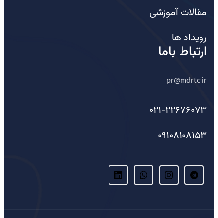
مقالات آموزشی
رویداد ها
ارتباط باما
pr@mdrtc.ir
021-22676073
09108108153