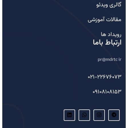
گالری ویدئو
مقالات آموزشی
رویداد ها
ارتباط باما
pr@mdrtc.ir
021-22676073
09108108153