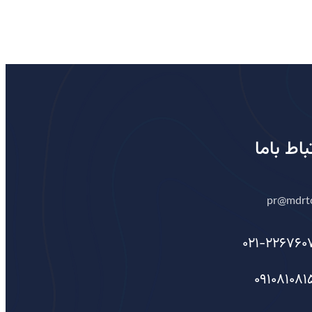
تباط باما
pr@mdrtc
021-226760
091081081