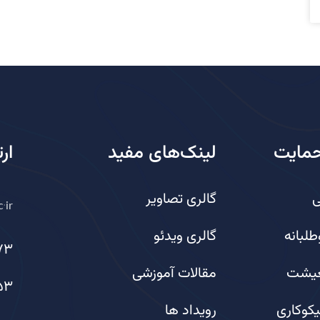
حمایت
لینک‌های مفید
ار
ی
گالری تصاویر
.ir
طلبانه
گالری ویدئو
73
عیشت
مقالات آموزشی
53
یکوکاری
رویداد ها