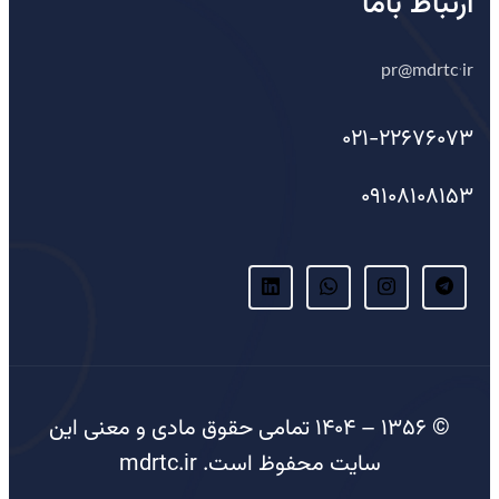
ارتباط باما
pr@mdrtc.ir
021-22676073
09108108153
© 1356 – 1404 تمامی حقوق مادی و معنی این
سایت محفوظ است.
mdrtc.ir